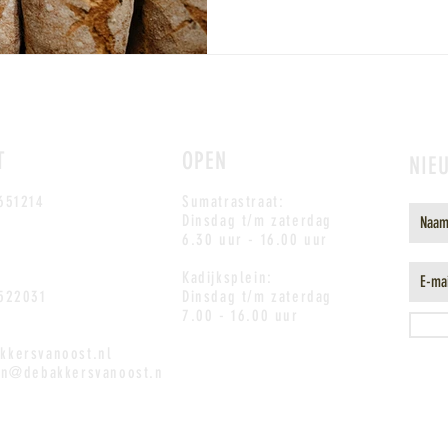
T
OPEN
NIE
651214
Sumatrastraat:
Dinsdag
t/m zaterdag
6.30 uur - 16.00 uur
Kadijksplein:
7522031
Dinsdag t/m zaterdag
7.00 - 16.00 uur
kkersvanoost.nl
ein@debakkersvanoost.n