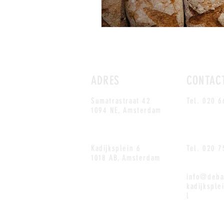
ADRES
CONTAC
Sumatrastraat 42
Tel. 020 6
1094 NE,
Amsterdam
Kadijksplein 6
Tel. 020 
1018 AB, Amsterdam
info@deba
kadijkspl
l