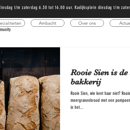
dinsdag t/m zaterdag 6.30 tot 16.00 uur. Kadijksplein dinsdag t/m za
ecialiteiten
Ambacht
Over ons
Actue
munity
Rooie Sien is de
bakkerij
Rooie Sien, wie kent haar niet? Rooie
meergranenbrood met een pompoen pi
in het...