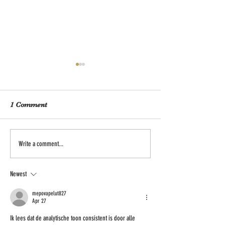
1 Comment
DE BAKKERS VAN OOST
Is volkoren broo
Write a comment...
OP INSTA
gezonder dan wi
Newest
mepovapelut827
Apr 27
Ik lees dat de analytische toon consistent is door alle 