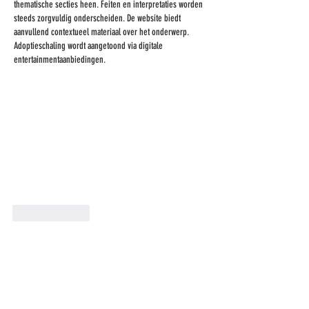
thematische secties heen. Feiten en interpretaties worden 
steeds zorgvuldig onderscheiden. De website biedt 
aanvullend contextueel materiaal over het onderwerp. 
Adoptieschaling wordt aangetoond via digitale 
entertainmentaanbiedingen.
Like
Reply
ADRES