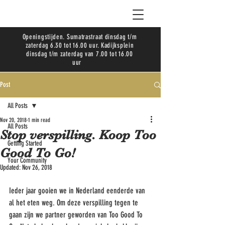
Openingstijden. Sumatrastraat dinsdag t/m
zaterdag 6.30 tot 16.00 uur. Kadijksplein
dinsdag t/m zaterdag van 7.00 tot 16.00
uur
Post
All Posts
Nov 20, 2018
1 min read
All Posts
Stop verspilling. Koop Too
Getting Started
Good To Go!
Your Community
Updated:
Nov 26, 2018
Ieder jaar gooien we in Nederland eenderde van 
al het eten weg. Om deze verspilling tegen te 
gaan zijn we partner geworden van Too Good To 